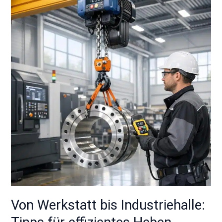
Werkstatt
bis
Industriehalle:
Tipps
für
effizientes
Heben
schwerer
Lasten
Von Werkstatt bis Industriehalle: