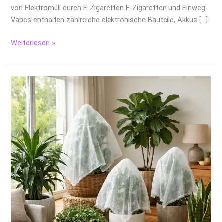
von Elektromüll durch E-Zigaretten E-Zigaretten und Einweg-
Vapes enthalten zahlreiche elektronische Bauteile, Akkus […]
Weiterlesen »
Mit
cleveren
Pflanzenhüllen
das
Raumklima
auf
ein
neues
Level
heben