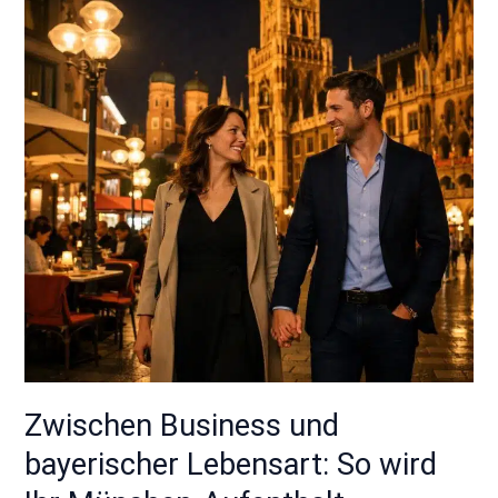
und
bayerischer
Lebensart:
So
wird
Ihr
München-
Aufenthalt
unvergesslich
Zwischen Business und
bayerischer Lebensart: So wird