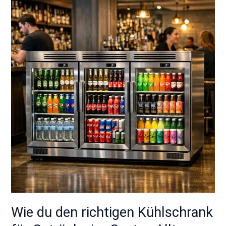
du
den
richtigen
Kühlschrank
für
Getränke
im
Gastro-
Alltag
auswählst
Wie du den richtigen Kühlschrank