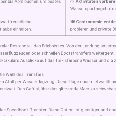
er bis April buchen, um bestes
🤿
Aktivitäten vorbere
Wassersportangebote 
eltfreundliche
🍽️
Gastronomie entde
laubs einhalten.
probieren und private D
egraler Bestandteil des Erlebnisses. Von der Landung am inte
sserflugzeugen oder schnellen Bootstransfers weitergeht. 
ektakuläre Ausblicke auf das türkisfarbene Wasser und die z
ie Wahl des Transfers
aa Atoll per Wasserflugzeug. Diese Flüge dauern etwa 45 bi
selwelt. Das Gefühl, über das glitzernde Meer zu schweben,
 den Speedboot-Transfer. Diese Option ist günstiger und da