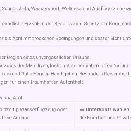
 Schnorcheln, Wassersport, Wellness und Ausflüge zu bena
eundliche Praktiken der Resorts zum Schutz der Korallenrif
 bis April mit trockenen Bedingungen und bester Sicht un
Der Beginn eines unvergesslichen Urlaubs
lparadies der Malediven, lockt mit seiner unberührten Natur u
 Luxus und Ruhe Hand in Hand gehen. Besonders Reisende, die
ngen für einen traumhaften Aufenthalt.
ns Raa Atoll
rühzeitig Wasserflugzeug oder
🛏️
Unterkunft wählen:
freie Anreise.
die Komfort und Privats