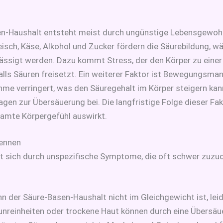
en-Haushalt entsteht meist durch ungünstige Lebensgewohnh
eisch, Käse, Alkohol und Zucker fördern die Säurebildung, 
ässigt werden. Dazu kommt Stress, der den Körper zu eine
ls Säuren freisetzt. Ein weiterer Faktor ist Bewegungsman
ahme verringert, was den Säuregehalt im Körper steigern ka
en zur Übersäuerung bei. Die langfristige Folge dieser Fak
samte Körpergefühl auswirkt.
kennen
t sich durch unspezifische Symptome, die oft schwer zuzu
nn der Säure-Basen-Haushalt nicht im Gleichgewicht ist, lei
utunreinheiten oder trockene Haut können durch eine Übersä