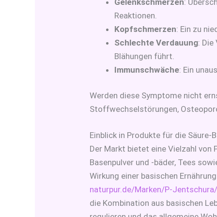
Gelenkschmerzen
: Übersc
Reaktionen.
Kopfschmerzen
: Ein zu n
Schlechte Verdauung
: Di
Blähungen führt.
Immunschwäche
: Ein unau
Werden diese Symptome nicht ern
Stoffwechselstörungen, Osteoporo
Einblick in Produkte für die Säure
Der Markt bietet eine Vielzahl vo
Basenpulver und -bäder, Tees sowie
Wirkung einer basischen Ernährung 
naturpur.de/Marken/P-Jentschura
die Kombination aus basischen Leb
regulieren und das allgemeine Woh