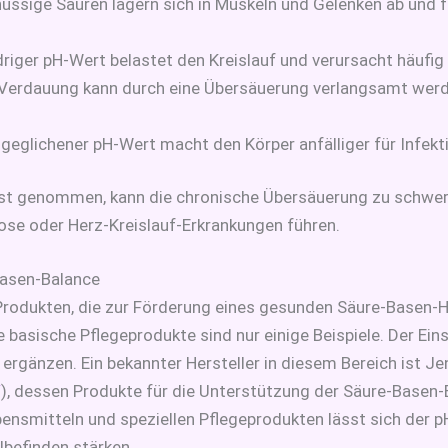
hüssige Säuren lagern sich in Muskeln und Gelenken ab und
iedriger pH-Wert belastet den Kreislauf und verursacht häuf
e Verdauung kann durch eine Übersäuerung verlangsamt werd
sgeglichener pH-Wert macht den Körper anfälliger für Infekt
st genommen, kann die chronische Übersäuerung zu schwe
se oder Herz-Kreislauf-Erkrankungen führen.
-Basen-Balance
n Produkten, die zur Förderung eines gesunden Säure-Basen-
 basische Pflegeprodukte sind nur einige Beispiele. Der Eins
ergänzen. Ein bekannter Hersteller in diesem Bereich ist Je
/
), dessen Produkte für die Unterstützung der Säure-Basen-
ensmitteln und speziellen Pflegeprodukten lässt sich der 
lbefinden stärken.