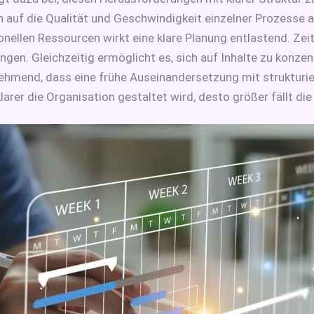
ch auf die Qualität und Geschwindigkeit einzelner Prozesse
nellen Ressourcen wirkt eine klare Planung entlastend. Ze
gen. Gleichzeitig ermöglicht es, sich auf Inhalte zu konzent
hmend, dass eine frühe Auseinandersetzung mit strukturie
larer die Organisation gestaltet wird, desto größer fällt die 