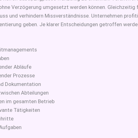
 ohne Verzögerung umgesetzt werden können. Gleichzeitig f
ss und verhindern Missverständnisse. Unternehmen profit
rientierung geben. Je klarer Entscheidungen getroffen werden
Zeitmanagements
gaben
render Abläufe
ender Prozesse
 und Dokumentation
zwischen Abteilungen
ten im gesamten Betrieb
evante Tätigkeiten
hritte
e Aufgaben