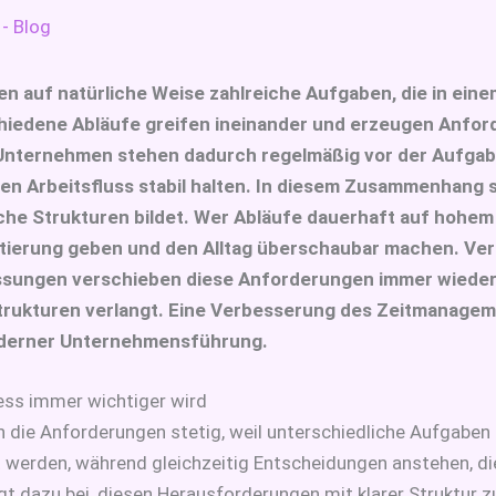
 - Blog
en auf natürliche Weise zahlreiche Aufgaben, die in ein
iedene Abläufe greifen ineinander und erzeugen Anforde
. Unternehmen stehen dadurch regelmäßig vor der Aufgabe
en Arbeitsfluss stabil halten. In diesem Zusammenhang sp
liche Strukturen bildet. Wer Abläufe dauerhaft auf hohe
ntierung geben und den Alltag überschaubar machen. Ve
ssungen verschieben diese Anforderungen immer wieder.
trukturen verlangt. Eine Verbesserung des Zeitmanagem
oderner Unternehmensführung.
ss immer wichtiger wird
ie Anforderungen stetig, weil unterschiedliche Aufgaben pa
 werden, während gleichzeitig Entscheidungen anstehen, di
gt dazu bei, diesen Herausforderungen mit klarer Struktur 