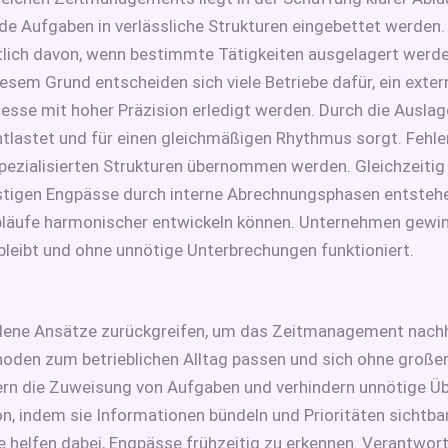
de Aufgaben in verlässliche Strukturen eingebettet werden.
tlich davon, wenn bestimmte Tätigkeiten ausgelagert werde
esem Grund entscheiden sich viele Betriebe dafür, ein exte
esse mit hoher Präzision erledigt werden. Durch die Auslage
tlastet und für einen gleichmäßigen Rhythmus sorgt. Fehlerq
ezialisierten Strukturen übernommen werden. Gleichzeitig 
istigen Engpässe durch interne Abrechnungsphasen entstehe
Abläufe harmonischer entwickeln können. Unternehmen gewinn
 bleibt und ohne unnötige Unterbrechungen funktioniert.
ene Ansätze zurückgreifen, um das Zeitmanagement nachha
hoden zum betrieblichen Alltag passen und sich ohne großen
htern die Zuweisung von Aufgaben und verhindern unnötige Ü
on, indem sie Informationen bündeln und Prioritäten sicht
 helfen dabei, Engpässe frühzeitig zu erkennen. Verantwortl